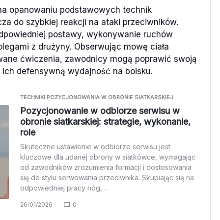
 na opanowaniu podstawowych technik
za do szybkiej reakcji na ataki przeciwników.
odpowiedniej postawy, wykonywanie ruchów
olegami z drużyny. Obserwując mowę ciała
owane ćwiczenia, zawodnicy mogą poprawić swoją
i ich defensywną wydajność na boisku.
TECHNIKI POZYCJONOWANIA W OBRONIE SIATKARSKIEJ
Pozycjonowanie w odbiorze serwisu w
obronie siatkarskiej: strategie, wykonanie,
role
Skuteczne ustawienie w odbiorze serwisu jest
kluczowe dla udanej obrony w siatkówce, wymagając
od zawodników zrozumienia formacji i dostosowania
się do stylu serwowania przeciwnika. Skupiając się na
odpowiedniej pracy nóg,…
26/01/2026
0