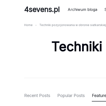
Skip
4sevens.pl
to
Archiwum bloga
content
Home
-
Techniki pozycjonowania w obronie siatkarskiej
Techniki
Recent Posts
Popular Posts
Featur