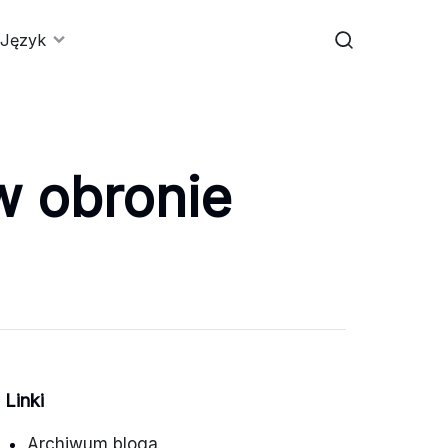
Język
w obronie
Linki
Archiwum bloga